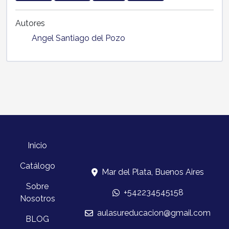
Autores
Angel Santiago del Pozo
Inicio
Catálogo
Mar del Plata, Buenos Aires
Sobre
+542234545158
Nosotros
aulasureducacion@gmail.com
BLOG