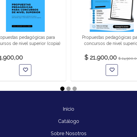
ropuestas pedagógicas para
Propuestas pedagógicas pa
ursos de nivel superior (copia)
concursos de nivel superi
4.900,00
$ 21.900,00
$ 24.900,
Inicio
Catálogo
Sobre Nosotros