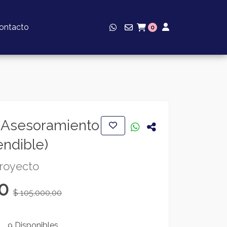
ontacto
0
+ Asesoramiento
endible)
Proyecto
00
$ 105.000,00
9 Disponibles